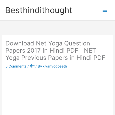
Skip
Besthindithought
to
content
Download Net Yoga Question
Papers 2017 in Hindi PDF | NET
Yoga Previous Papers in Hindi PDF
5 Comments
/
योग
/ By
gyanyogpeeth