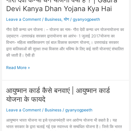
रहे
Devi Kanya Dhan Yojana Kya Hai
है
टोकनाइजेशन
Leave a Comment
/
Business
,
योग
/
gyanyogpeeth
के
नियम,
गौरा देवी कन्या धन योजना : – योजना का नाम- गौरा देवी कन्या धन योजनायोजना का
यदि
उद्घाटन -उत्तराखंड सरकार द्वारायोजना का आरंभ- 1 जुलाई 2017योजना का
नहीं
विभाग- महिला सशक्तिकरण एवं बाल विकास कल्याण योजना,। उत्तराखंड सरकार
पता
द्वारा बालिकाओं की सुरक्षा तथा विकास और भविष्य के लिए कई सारी योजनाएं संचालित
यह
की जाती हैं। ऐसी ही
क्या
है
गौरा
Read More »
पढ़े
देवी
यहाँ
कन्या
धन
आयुष्मान कार्ड कैसे बनवाएं | आयुष्मान कार्ड
योजना
योजना के फायदे
क्या
है
Leave a Comment
/
Business
/
gyanyogpeeth
?
|
आयुष्मान भारत योजना या इसे प्रधानमंत्री जन आरोग्य योजना भी कहते है। यह
Gaura
भारत सरकार के द्वारा चलाई गई एक स्वास्थ्य से सम्बंधित योजना है। जिसे कि भारत