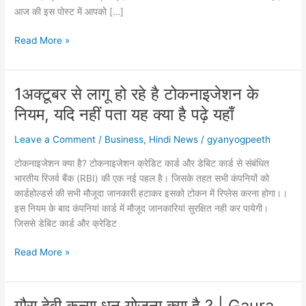
आज की इस पोस्ट में आपको […]
अमीर
Read More »
बनने
के
छोटे-
1अक्टूबर से लागू हो रहे है टोकनाइजेशन के
छोटे
नियम, यदि नहीं पता यह क्या है पढ़े यहाँ
कदम
|
Leave a Comment
/
Business
,
Hindi News
/
gyanyogpeeth
ameer
hone
टोकनाइजेशन क्‍या है? टोकनाइजेशन क्रेडिट कार्ड और डेबिट कार्ड से संबंधित
ke
भारतीय रिजर्व बैंक (RBI) की एक नई पहल है। जिसके तहत सभी कंपनियों को
chote
कार्डहोल्‍डर्स की सभी मौजूदा जानकारी हटाकर इसको टोकन में रिप्लेस करना होगा।।
chote
इस नियम के बाद कंपनियां कार्ड में मौजूद जानकारियां सुरक्षित नही कर पायेगी।
kadam
जिससे डेबिट कार्ड और क्रेडिट
1अक्टूबर
Read More »
से
लागू
हो
गौरा देवी कन्या धन योजना क्या है ? | Gaura