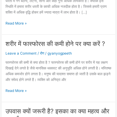
धरती में नंगे बैठना, लेटना, सोना और कही गुना अधिक लाभकारी है। क्योकि इस
स्थिति में हमारा शरीर धरती के काफी अधिक नजदीक होता है। जिससे हमारी प्राण
शक्ति में अधिक वृद्धि होकर हमें ज्यादा मात्रा में लाभ होता है। […]
नंगे
Read More »
शरीर
धरती
पर
शरीर में फास्फोरस की कमी होने पर क्या करें ?
बैठने
,
Leave a Comment
/
रोग
/
gyanyogpeeth
लेटने
फास्फोरस की कमी से क्या होता है ? फास्फोरस की कमी होने पर शरीर में यह लक्षण
और
दिखाई देने लगते है जैसे मानसिक थकावट की अनुभूति अधिक होने लगती है। मस्तिष्क
सोने
अधिक कमजोर होने लगता है। मनुष्य की यादाश्त समाप्त हो जाती है उसके बाल झड़ने
के
और सफेद होने लगते हैं। व्यक्ति को अनिद्रा और
लाभ
|
शरीर
Read More »
Sleeping
में
on
फास्फोरस
the
की
Earth
उपवास क्यों जरूरी है? इसका का क्या महत्व और
कमी
Without