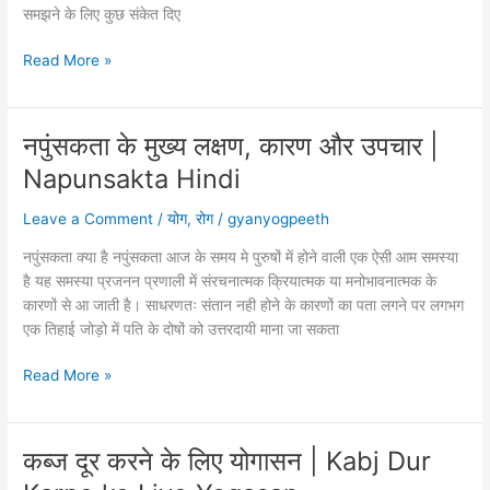
Knee
समझने के लिए कुछ संकेत दिए
Pain
indi
छोटे
Read More »
बच्चों
के
रोग
नपुंसकता के मुख्य लक्षण, कारण और उपचार |
कैसे
Napunsakta Hindi
जाने,
ये
Leave a Comment
/
योग
,
रोग
/
gyanyogpeeth
होते
है
नपुंसकता क्या है नपुंसकता आज के समय मे पुरुषों में होने वाली एक ऐसी आम समस्या
कुछ
है यह समस्या प्रजनन प्रणाली में संरचनात्मक क्रियात्मक या मनोभावनात्मक के
संकेत
कारणों से आ जाती है। साधरणतः संतान नही होने के कारणों का पता लगने पर लगभग
|
एक तिहाई जोड़ो में पति के दोषों को उत्तरदायी माना जा सकता
Chote
Baccho
नपुंसकता
Read More »
Ke
के
Rog
मुख्य
Kaise
लक्षण,
कब्ज दूर करने के लिए योगासन | Kabj Dur
Jane
कारण