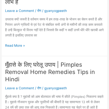
लाभ है
होने
Clothes
पर
Benefits
Leave a Comment
/
रोग
/
gyanyogpeeth
क्या
in
करें
उपवास क्यों जरूरी है वर्तमान समय में हम तरह-तरह के भोजन का सेवन करते हैं और
hindi
?
निरंतर अपने ग्रंथियों से एवं पेट से संबंधित सभी अंगों से मशीनों की तरह काम करवाते
हैं उन्हें बिल्कुल भी विराम नहीं देते हैं जिससे कि कहीं न कहीं उनमें धीरे धीरे खराबी आने
लगती है इसलिए उपवास का
उपवास
Read More »
क्यों
जरूरी
है?
मुँहासे के लिए घरेलू उपाय | Pimples
इसका
Removal Home Remedies Tips in
का
क्या
Hindi
महत्व
Leave a Comment
/
रोग
/
gyanyogpeeth
और
लाभ
मुँहासे क्या है ? मुहांसों को आम बोलचाल की भाषा में कीलें (Pimples) निकलना कहते
है
हैं। मुहासे नौजवान युवक और युवतियों की बीमारी है यह सामान्यता 13 वर्ष से लेकर
24 वर्ष की उम्र तक की आयु तक निकलते हैं।सामान्यता यह चेहरे पर ही आते हैं