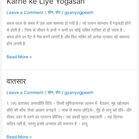
Karne ke Liye Yogasan
और
उपचार
Leave a Comment
/
योग
,
रोग
/
gyanyogpeeth
|
Napunsakta
कब्ज आज के समय में एक आम समस्या हो गयी है। जो पाचन संस्थान में गड़बड़ी होने
Hindi
से होती है। जिस से जीवन मे कभी न कभी हर कोई यक्ति ग्रसित हो ही जाता है।
कब्ज होने पर पैट में गैस बनने लगती है और फिर यक्ति को अनेक प्रकार की समस्या
होने लगती है
कब्ज
Read More »
दूर
करने
के
वातसार
लिए
योगासन
Leave a Comment
/
योग
,
रोग
/
gyanyogpeeth
|
1. (क) वातसार अन्तधौति विधि – किसी सुविधाजनक आसन में बैठकर, मुंह खोलकर
Kabj
कीवे की चोंच जैसा आकार बनाइये । नाक से श्वास छोडिये॰, मुँह से वायु को धीरे- धीरे
Dur
पीकर उदर में भरने का प्रयत्न कीजिए। यह काकी मुद्रा कहलाती । यह क्रिया
Karne
कठिन नहीं है, परन्तु इसमें अभ्यास की जरूरत है । वायु
ke
Liye
वातसार
Read More »
Yogasan