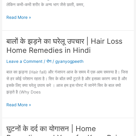
लेकिन कभी-कभी शरीर के अन्य भाग जैसे छाती, कमर,
मुँहासे
Read More »
के
लिए
घरेलू
बालों के झड़ने का घरेलू उपचार | Hair Loss
उपाय
Home Remedies in Hindi
|
Pimples
Leave a Comment
/
रोग
/
gyanyogpeeth
Removal
Home
बाल का झड़ना (Hair fall) और गंजापन आज के समय में एक आम समस्या है। जिस
Remedies
से हर कोई परेशान रहता है। सिर के बॉल क्यों टूटते है और इसका कारण क्या है और
Tips
इसके लिए क्या घरेलू उपाय करे । आज हम इस पोस्ट में जानेगे सिर के बाल क्यो
in
झड़ते है (Why Does
Hindi
बालों
Read More »
के
झड़ने
का
घुटनों के दर्द का योगासन | Home
घरेलू