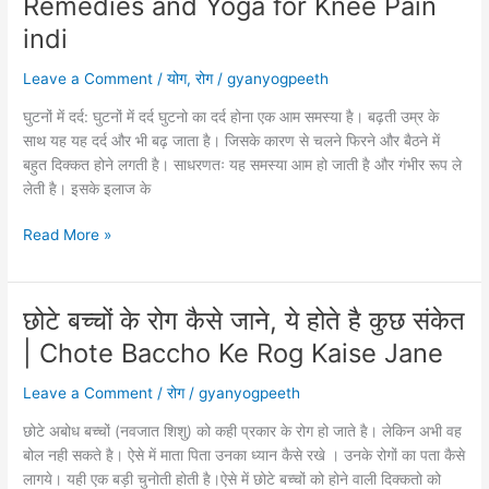
Remedies and Yoga for Knee Pain
उपचार
|
indi
Hair
Leave a Comment
/
योग
,
रोग
/
gyanyogpeeth
Loss
Home
घुटनों में दर्द: घुटनों में दर्द घुटनो का दर्द होना एक आम समस्या है। बढ़ती उम्र के
Remedies
साथ यह यह दर्द और भी बढ़ जाता है। जिसके कारण से चलने फिरने और बैठने में
in
बहुत दिक्कत होने लगती है। साधरणतः यह समस्या आम हो जाती है और गंभीर रूप ले
Hindi
लेती है। इसके इलाज के
घुटनों
Read More »
के
दर्द
का
छोटे बच्चों के रोग कैसे जाने, ये होते है कुछ संकेत
योगासन
| Chote Baccho Ke Rog Kaise Jane
|
Home
Leave a Comment
/
रोग
/
gyanyogpeeth
Remedies
and
छोटे अबोध बच्चों (नवजात शिशु) को कही प्रकार के रोग हो जाते है। लेकिन अभी वह
Yoga
बोल नही सकते है। ऐसे में माता पिता उनका ध्यान कैसे रखे । उनके रोगों का पता कैसे
for
लागये। यही एक बड़ी चुनोती होती है।ऐसे में छोटे बच्चों को होने वाली दिक्कतो को