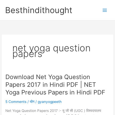
Skip
Besthindithought
to
content
net yoga question
papers
Download Net Yoga Question
Papers 2017 in Hindi PDF | NET
Yoga Previous Papers in Hindi PDF
5 Comments
/
योग
/
gyanyogpeeth
Net Yoga Question Papers 2017 :- यू जी सी (UGC ) विश्वदयालय