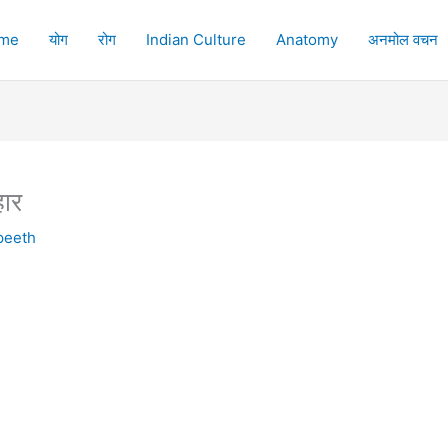
me
योग
रोग
Indian Culture
Anatomy
अनमोल वचन
हार
peeth