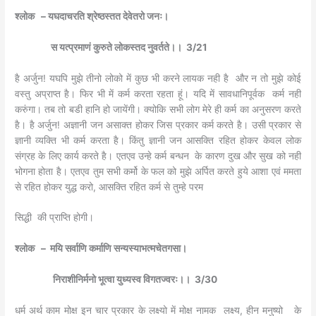
श्‍लोक
– यघदाचरति श्रेष्ठस्तत देवेतरो जनः।
स यत्प्रमाणं कुरुते लोकस्तद नुवर्तते।। 3/21
है अर्जुन! यघपि मुझे तीनो लोको में कुछ भी करने लायक नही है और न तो मुझे कोई
वस्तु अप्राप्त है। फिर भी में कर्म करता रहता हूं। यदि में सावधानिपूर्वक कर्म नही
करुंगा। तब तो बडी हानि हो जायेंगी। क्योकि सभी लोग मेरे ही कर्म का अनुसरण करते
है। है अर्जुन! अज्ञानी जन असाक्त होकर जिस प्रकार कर्म करते है। उसी प्रकार से
ज्ञानी व्यक्ति भी कर्म करता है। किंतु ज्ञानी जन आसक्ति रहित होकर केवल लोक
संग्रह के लिए कार्य करते है। एतएव उन्हे कर्म बन्धन के कारण दुख और सुख को नही
भोगना होता है। एतएव तुम सभी कर्मो के फल को मुझे अर्पित करते हुये आशा एवं ममता
से रहित होकर युद्ध करो, आसक्ति रहित कर्म से तुम्हे परम
सिद्धी की प्राप्ति होगी।
श्‍लोक
– मयि सर्वाणि कर्माणि सन्यस्याभत्मचेतगसा।
निराशीनिर्मनो भूत्वा युध्यस्व विगतज्वरः।। 3/30
धर्म अर्थ काम मोक्ष इन चार प्रकार के लक्ष्यो में मोक्ष नामक लक्ष्य, हीन मनुष्यो के