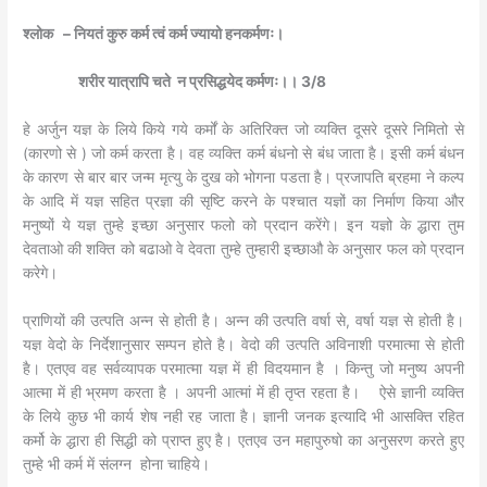
श्‍लोक
– नियतं कुरु कर्म त्वं कर्म ज्यायो हनकर्मणः।
शरीर यात्रापि चते न प्रसिद्धयेद कर्मणः।। 3/8
हे अर्जुन यज्ञ के लिये किये गये कर्मों के अतिरिक्त जो व्यक्ति दूसरे दूसरे निमितो से
(कारणो से ) जो कर्म करता है। वह व्यक्ति कर्म बंधनो से बंध जाता है। इसी कर्म बंधन
के कारण से बार बार जन्म मृत्यु के दुख को भोगना पडता है। प्रजापति ब्रहमा ने कल्प
के आदि में यज्ञ सहित प्रज्ञा की सृष्टि करने के पश्चात यज्ञों का निर्माण किया और
मनुष्यों ये यज्ञ तुम्हे इच्छा अनुसार फलो को प्रदान करेंगे। इन यज्ञो के द्धारा तुम
देवताओ की शक्ति को बढाओ वे देवता तुम्हे तुम्हारी इच्छाऔ के अनुसार फल को प्रदान
करेगे।
प्राणियों की उत्पति अन्न से होती है। अन्न की उत्पति वर्षा से, वर्षा यज्ञ से होती है।
यज्ञ वेदो के निर्देशानुसार सम्पन होते है। वेदो की उत्पति अविनाशी परमात्मा से होती
है। एतएव वह सर्वव्यापक परमात्मा यज्ञ में ही विदयमान है । किन्तु जो मनुष्य अपनी
आत्मा में ही भ्रमण करता है । अपनी आत्मां में ही तृप्त रहता है। ऐसे ज्ञानी व्यक्ति
के लिये कुछ भी कार्य शेष नही रह जाता है। ज्ञानी जनक इत्यादि भी आसक्ति रहित
कर्मो के द्धारा ही सिद्धी को प्राप्त हुए है। एतएव उन महापुरुषो का अनुसरण करते हुए
तुम्हे भी कर्म में संलग्न होना चाहिये।