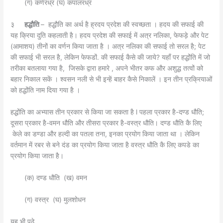
(ग) कर्णरंध्र (घ) कपालरंध्र
३
हद्धौति
– हद्धौति का अर्थ है ह्रदय प्रदेश की स्वच्छता । हदय की सफाई की
यह क्रिया दुति कहलाती है। हदय प्रदेश की सफाई में अत्र नलिका, फेफड़े और पेट
(आमाशय) तीनों का वर्णन किया जाता है । अत्र नलिका की सफाई तो सरल है; पेट
की सफाई भी सरल है, लेकिन फेफडों. की सफाई कैसे की जाये? यहाँ पर हद्धोंति में जो
तरीका बतलाया गया है, जिसके द्वारा हमारे , अपने भीतर कफ और अशुद्ध तत्वों को
बहार निकाल सकें । श्वसन नली से भी इन्हें बाहर कैसे निकालें । इन तीन प्रक्रियाओं
को हद्धोंति नाम दिया गया है ।
हद्धोंति का अभ्यास तीन प्रकार से किया जा सकता है l पहला प्रकार है-दण्ड धौति;
दूसरा प्रकार है-वमन धौति और तीसरा प्रकार है-वस्त्र धौति। दण्ड धौति कै लिए
केले का डण्डा और हल्दी का पतला तना, इनका प्रयोग किया जाता था । लेकिन
वर्तमान में रबर से बने दंड का प्रयोग किया जाता है वस्त्र धौति कै लिए कपडे का
प्रयोग किया जाता है।
(क) दण्ड धौति (ख) वमन
(ग) वस्त्र (घ) मुलशोधन
यह भी पढ़े