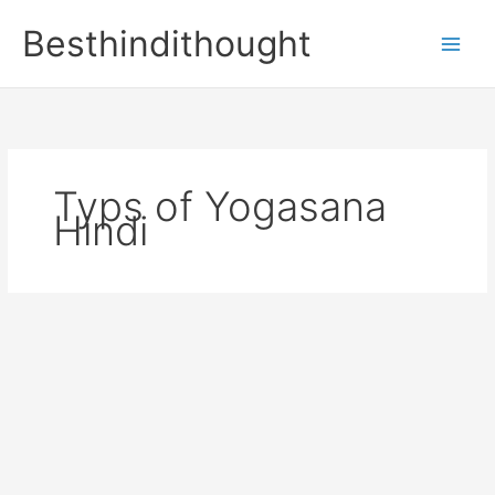
Skip
Besthindithought
to
content
Typs of Yogasana
Hindi