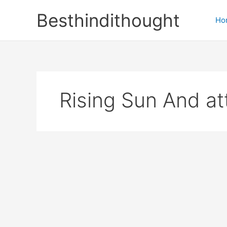
Skip
Besthindithought
to
Ho
content
Rising Sun And att