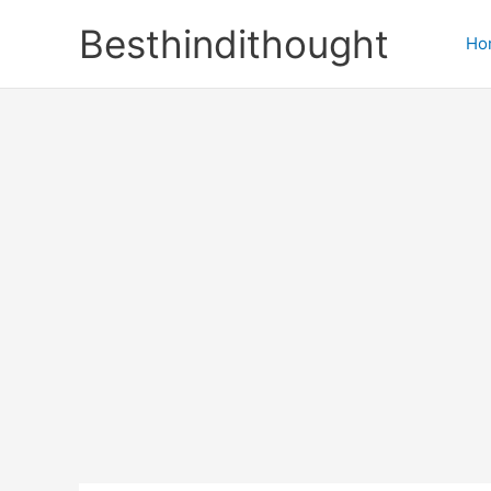
Skip
Besthindithought
to
Ho
content