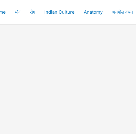
me
योग
रोग
Indian Culture
Anatomy
अनमोल वचन