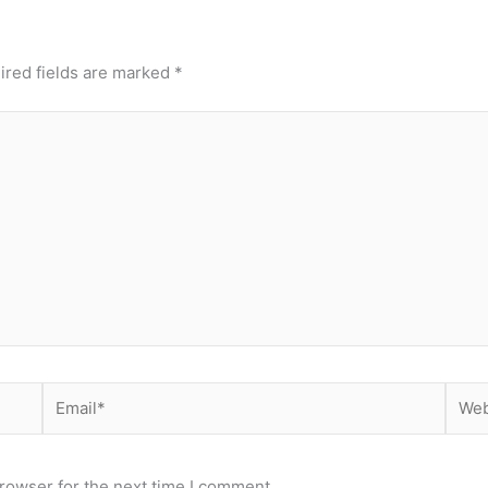
ired fields are marked
*
Email*
Webs
rowser for the next time I comment.