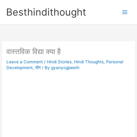
Skip
Besthindithought
to
content
वास्तविक विद्या क्या है
Leave a Comment
/
Hindi Stories
,
Hindi Thoughts
,
Personal
Development
,
योग
/ By
gyanyogpeeth