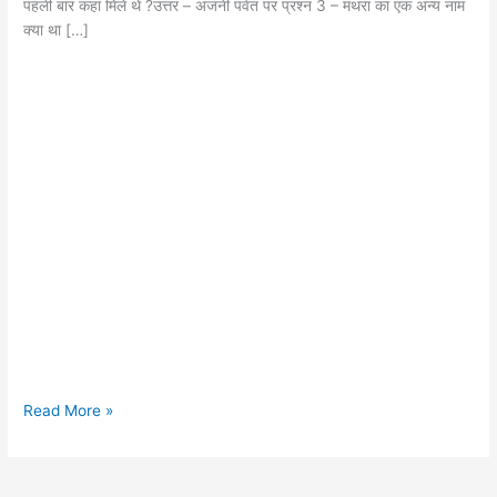
पहली बार कहां मिले थे ?उत्तर – अंजनी पर्वत पर प्रश्न 3 – मंथरा का एक अन्य नाम
क्या था […]
96
Read More »
रामायण
से
संबन्धित