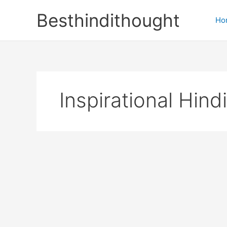
Skip
Besthindithought
to
Ho
content
Inspirational Hin