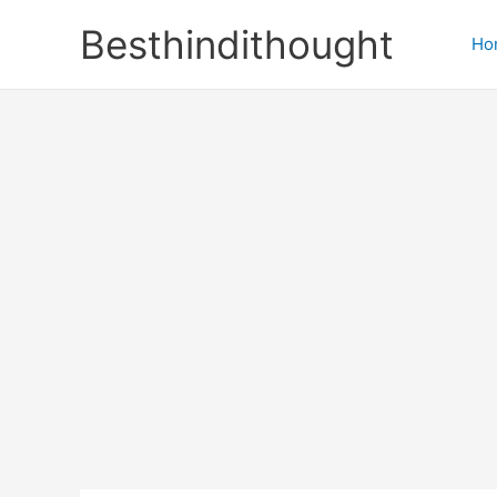
Skip
Besthindithought
to
Ho
content