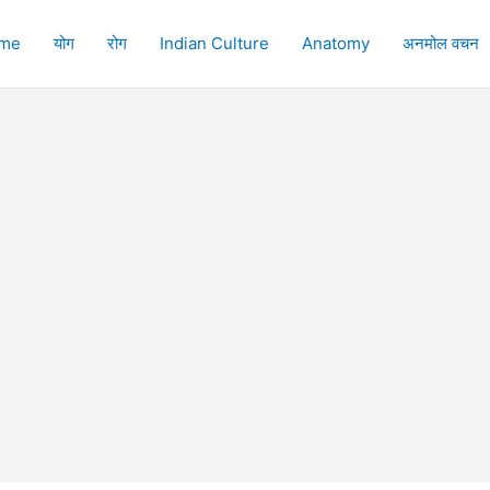
me
योग
रोग
Indian Culture
Anatomy
अनमोल वचन